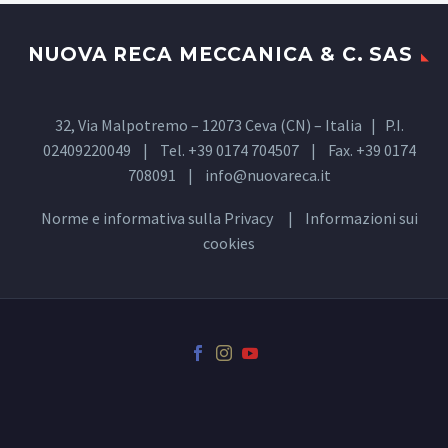
NUOVA RECA MECCANICA & C. SAS
32, Via Malpotremo – 12073 Ceva (CN) – Italia | P.I.
02409220049 | Tel. +39 0174 704507 | Fax. +39 0174
708091 |
info@nuovareca.it
Norme e informativa sulla
Privacy
| Informazioni sui
cookies