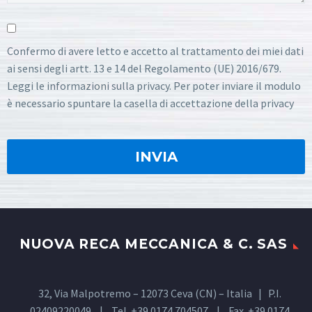
Confermo di avere letto e accetto al trattamento dei miei dati
ai sensi degli artt. 13 e 14 del Regolamento (UE) 2016/679.
Leggi le informazioni sulla privacy. Per poter inviare il modulo
è necessario spuntare la casella di accettazione della privacy
NUOVA RECA MECCANICA & C. SAS
32, Via Malpotremo – 12073 Ceva (CN) – Italia | P.I.
02409220049 | Tel. +39 0174 704507 | Fax. +39 0174