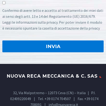
Confermo di avere letto e accetto al trattamento dei miei dati
ai sensi degli artt. 13 e 14 del Regolamento (UE) 2016/679.
Leggi le informazioni sulla privacy. Per poter inviare il modulo
è necessario spuntare la casella di accettazione della privacy
NUOVA RECA MECCANICA & C. SAS
32, Via Malpotremo – 12073 Ceva (CN) – Italia | P.I.
02409220049 | Tel. +39 0174 704507 | Fax. +39 0174
708091 |
info@nuovareca.it