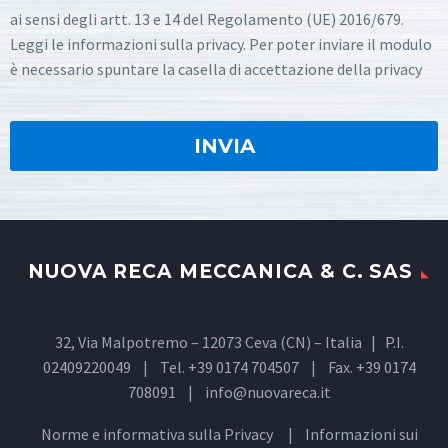
ai sensi degli artt. 13 e 14 del Regolamento (UE) 2016/679.
Leggi le informazioni sulla privacy. Per poter inviare il modulo
è necessario spuntare la casella di accettazione della privacy
NUOVA RECA MECCANICA & C. SAS
32, Via Malpotremo – 12073 Ceva (CN) – Italia | P.I.
02409220049 | Tel. +39 0174 704507 | Fax. +39 0174
708091 |
info@nuovareca.it
Norme e informativa sulla
Privacy
| Informazioni sui