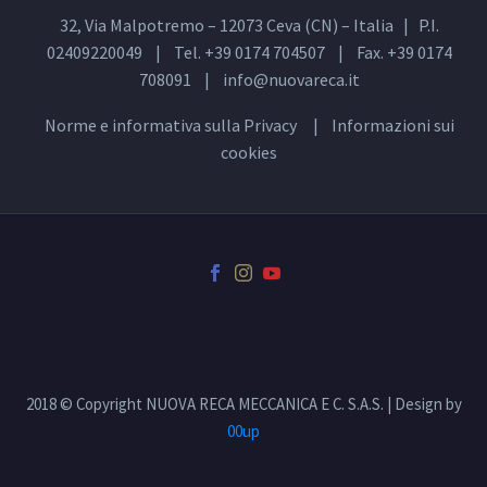
32, Via Malpotremo – 12073 Ceva (CN) – Italia | P.I.
02409220049 | Tel. +39 0174 704507 | Fax. +39 0174
708091 |
info@nuovareca.it
Norme e informativa sulla
Privacy
| Informazioni sui
cookies
2018 © Copyright NUOVA RECA MECCANICA E C. S.A.S. | Design by
00up